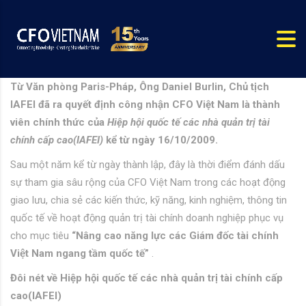
Từ Văn phòng Paris-Pháp, Ông Daniel Burlin, Chủ tịch
IAFEI đã ra quyết định công nhận CFO Việt Nam là thành
viên chính thức của
Hiệp hội quốc tế các nhà quản trị tài
chính cấp cao(IAFEI)
kể từ ngày 16/10/2009.
Sau một năm kể từ ngày thành lập, đây là thời điểm đánh dấu
sự tham gia sâu rộng của CFO Việt Nam trong các hoạt động
giao lưu, chia sẻ các kiến thức, kỹ năng, kinh nghiệm, thông tin
quốc tế về hoạt động quản trị tài chính doanh nghiệp phục vụ
cho mục tiêu
“Nâng cao năng lực các Giám đốc tài chính
Việt Nam ngang tầm quốc tế”
.
Đôi nét về Hiệp hội quốc tế các nhà quản trị tài chính cấp
cao(IAFEI)