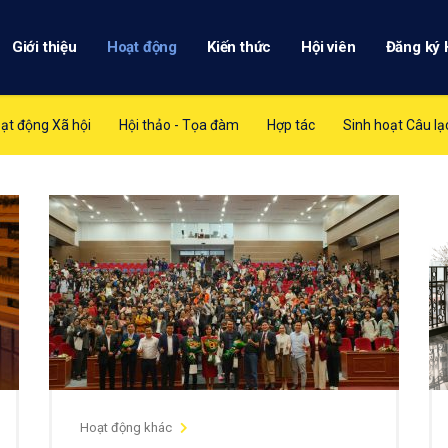
Giới thiệu
Hoạt động
Kiến thức
Hội viên
Đăng ký 
ạt động Xã hội
Hội thảo - Tọa đàm
Hợp tác
Sinh hoạt Câu lạ
Hoạt động khác