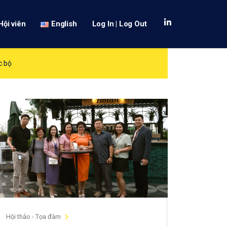
Hội viên
English
Log In | Log Out
c bộ
Hội thảo - Tọa đàm