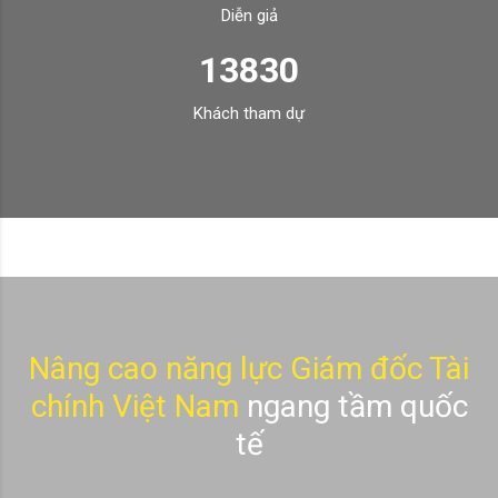
Diễn giả
13830
Khách tham dự
Nâng cao năng lực Giám đốc Tài
chính Việt Nam
ngang tầm quốc
tế