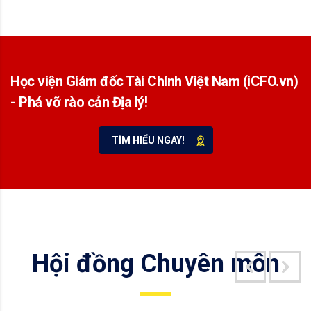
Học viện Giám đốc Tài Chính Việt Nam (iCFO.vn)
- Phá vỡ rào cản Địa lý!
TÌM HIỂU NGAY!
Hội đồng Chuyên môn