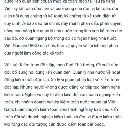
dung liên quan đến chuẩn mực kế toán; dịch tài liệu ra tiếng
Việt; kỳ kế toán đầu tiên và cuối cùng của đơn vị kế toán; đơn
giản nội dung chứng từ kế toán; ký chứng từ kế toán điện tử;
quy định về báo cáo tài chính; đẩy mạnh phân cấp, phân quyền,
nâng cao năng lực quản lý nhà nước trong lĩnh vực kế toán cho
các bộ, cơ quan ngang bộ trong đó có Ngân hàng Nhà nước
Việt Nam và UBND cấp tỉnh; bảo vệ quyền và lợi ích hợp pháp
của người làm công tác kế toán.
Về Luật Kiểm toán độc lập, theo Phó Thủ tướng, đề xuất sửa
đổi, bổ sung nội dung liên quan đến: Quản lý nhà nước về hoạt
động kiểm toán độc lập; Xử lý vi phạm pháp luật về kiểm toán
độc lập; Những người không được đăng ký, tiếp tục hành nghề
kiểm toán; Nghĩa vụ duy trì điều kiện đối với doanh nghiệp kiểm
toán, chi nhánh doanh nghiệp kiểm toán nước ngoài tại Việt
Nam; Luân chuyển kiểm toán viên hành nghề ký báo cáo kiểm
toán đối với doanh nghiệp kiểm toán và đơn vị được kiểm toán;
Mở rộng các đối tượng cần được kiểm toán bắt buộc.