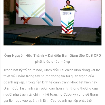
Ông Nguyễn Hữu Thành – Đại diện Ban Giám đốc CLB CFO
phát biểu chào mừng
Trong bất kỳ tổ chức nào, Giám đốc Tài chính luôn đóng vai trò
thiết yếu, nắm trong tay những thông tin tối quan trọng của
doanh nghiệp. Trong nền kinh tế cạnh tranh khốc liệt hiện nay,
Giám đốc Tài chính cần vươn cao hơn vị trí thông thường của
người phụ trách tài chính – kế toán, họ được kỳ vọng sẽ tham
gia tích cực vào quá trình lãnh đạo doanh nghiệp phát triển