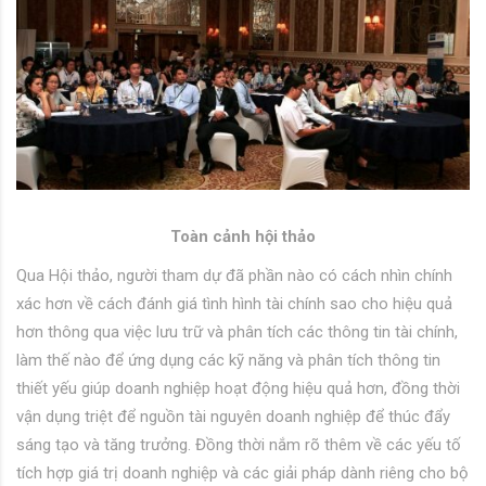
Toàn cảnh hội thảo
Qua Hội thảo, người tham dự đã phần nào có cách nhìn chính
xác hơn về cách đánh giá tình hình tài chính sao cho hiệu quả
hơn thông qua việc lưu trữ và phân tích các thông tin tài chính,
làm thế nào để ứng dụng các kỹ năng và phân tích thông tin
thiết yếu giúp doanh nghiệp hoạt động hiệu quả hơn, đồng thời
vận dụng triệt để nguồn tài nguyên doanh nghiệp để thúc đẩy
sáng tạo và tăng trưởng. Đồng thời nắm rõ thêm về các yếu tố
tích hợp giá trị doanh nghiệp và các giải pháp dành riêng cho bộ