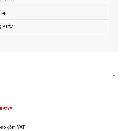
 đáp
g Party
nguyện
 bao gồm VAT