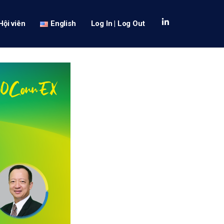
Hội viên
English
Log In | Log Out