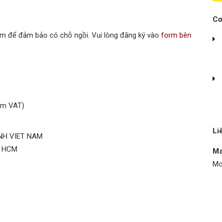
Cơ 
m để đảm bảo có chỗ ngồi. Vui lòng đăng ký vào
form bên
ồm VAT)
Li
INH VIET NAM
k HCM
Ms
Mo