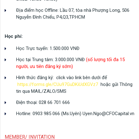
Địa điểm học Offline: Lầu 07, tòa nhà Phượng Long, 506
Nguyễn Đình Chiểu, P4,Q3,TP.HCM
Học phí:
Học Trực tuyến: 1.500.000 VNĐ
Học tại Trung tâm: 3.000.000 VNĐ
(số lượng tối đa 15
người, ưu tiên đăng ký sớm)
Hình thức đăng ký: click vào link bên dưới để
https://forms.gle/CUu97GuDKiUdXGVz7
hoặc gửi Thông
tin qua MAIL/ZALO/SMS
Điện thoại: 028 66 701 666
Hotline: 0903 985 066 (Ms.Uyên) Uyen.Ngo@CFOCapital.vn
MEMBER/ INVITATION