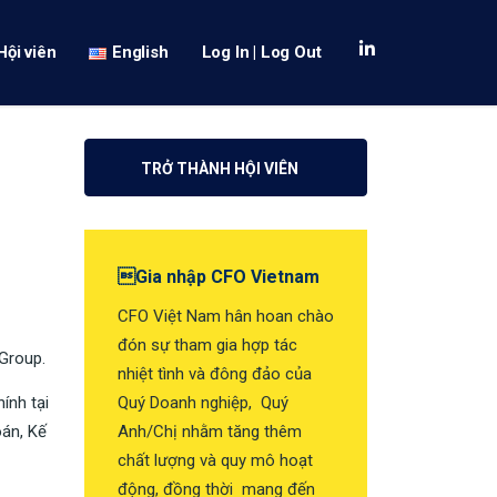
Hội viên
English
Log In | Log Out
TRỞ THÀNH HỘI VIÊN
Gia nhập CFO Vietnam
CFO Việt Nam hân hoan chào
đón sự tham gia hợp tác
Group.
nhiệt tình và đông đảo của
ính tại
Quý Doanh nghiệp, Quý
oán, Kế
Anh/Chị nhằm tăng thêm
chất lượng và quy mô hoạt
động, đồng thời mang đến