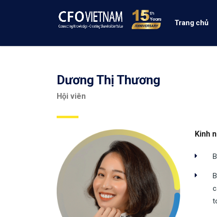
Trang chủ
Dương Thị Thương
Hội viên
Kinh 
B
B
c
t