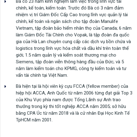
Bà có 23 năm kinh nghiệm làm việc trong lĩnh vực tài
chính, kế toán, kiểm toán. Trước đó Bà có 3 năm đảm
nhiệm vị trí Giám Đốc Cấp Cao trong lĩnh vực quản lý tài
chính, kế toán và ngân sách cho tập đoàn Manulife
Vietnam, tập đoàn bảo hiểm nhân thọ của Canada; 6 năm
làm Giám Đốc Tài Chính cho Vopak, là tập đoàn đa quốc
gia của Hà Lan chuyên cung cấp các dịch vụ bồn chứa và
logistics trong lĩnh vực hóa chất và dầu khí trên toàn thế
giới; 1.5 năm quản lý và kiểm soát thương mại cho
Siemens, tập đoàn viễn thông hàng đầu của Đức; và 5
năm làm kiểm toán cho KPMG, công ty kiểm toán và tư
vấn tài chính tại Việt Nam.
Bà hiện tại là hội viên kỳ cựu FCCA (fellow member) của
hiệp hội ACCA, Anh Quốc từ năm 2006 từng đạt giải Top 3
của Khu Vực phía nam được Tổng Lãnh sự Anh trao
thưởng trong kỳ thi tốt nghiệp ACCA năm 2005; sở hữu
bằng CPA Úc từ năm 2018 và là cử nhân Đại Học Kinh Tế
TpHCM năm 2001.