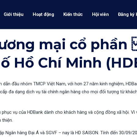
Giới thiệu
Hoạt động
Kiến thức
Hội viên
Đăng ký 
ương mại cổ phần 
ố Hồ Chí Minh (HD
dẫn đầu nhóm TMCP Việt Nam, với hơn 27 năm kinh nghiệm, HDBank đ
 cấp đa dạng dịch vụ tài chính ngân hàng cho mọi đối tượng từ khá
êu phục vụ của HDBank dành cho khách hàng và cộng đồng xã hội. Vì 
 thiện.
ập Ngân hàng Đại Á và SGVF – nay là HD SAISON. Tính đến 30/09/201