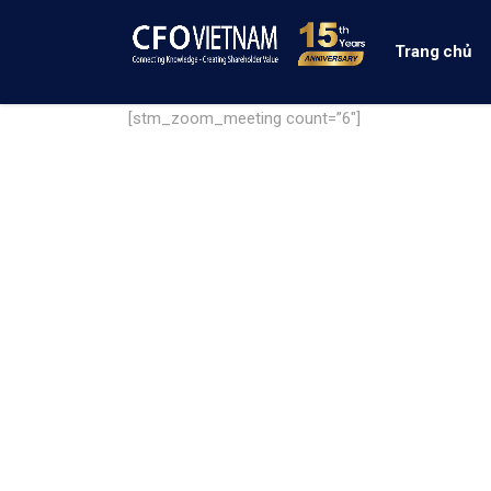
Trang chủ
[stm_zoom_meeting count=”6″]