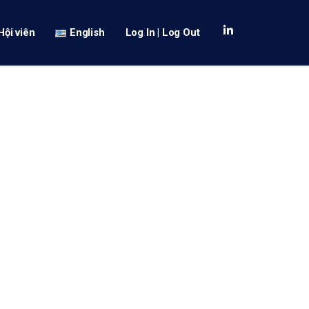
Hội viên
English
Log In | Log Out