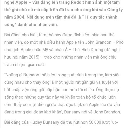
nghệ Apple – vừa đăng lên trang Reddit hình ảnh một tấm
thẻ ghi chú cũ mà cấp trên đã trao cho ông khi vào Công ty
năm 2004. Nội dung trên tấm thẻ đó là “11 quy tắc thành
công” dành cho nhân viên.
Bài đăng cho biết, tấm thẻ này được đính kèm phía sau thẻ
nhân viên, do một nhà điều hành Apple tên John Brandon – Phó
chủ tịch Apple châu Mỹ và châu Á – Thái Bình Dương (đã nghỉ
hưu hồi năm 2015) – trao cho những nhân viên mà ông chịu
trách nhiệm giám sát.
“Những gì Brandon thể hiện trong quá trình tương tác, làm việc
cùng nhau cho thấy ông là một người rất gần gũi và tuyệt vời,
bất chấp việc ông giữ cấp bậc cao hơn tôi nhiều. Ông thực sự
sống theo những quy tắc này và khiến toàn bộ tổ chức luôn
cảm thấy có một điều gì đó thật đặc biệt, dù Apple lúc đó vẫn
đang trong giai đoạn khó khăn”, Dunsany nói về John Brandon.
Bài đăng của Huxley Dunsany đã thu hút hơn 50.000 lượt “up-