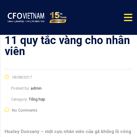
11 quy tắc vàng cho nhân
viên
18/08/2017
Posted by:
admin
Category:
Tổng hợp
No Comments
Huxley Dunsany – một cựu nhân viên của gã khổng lồ công