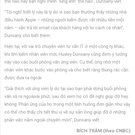
thế nào hay bạn nghĩ mình “lung linh” thế nào”, Dunsany viết.
“Tôi nghĩ triết lý này là lý do vì sao bạn thường thấy những nhà
điều hành Apple – những người kiếm được rất nhiều tiền mỗi
năm – vẫn trả lời email của khách hàng với tư cách cá nhân”,
Dunsany cho biết thêm.
Hiện tại, với vai trò chuyên viên tư vấn IT ở một công ty khác,
khi tìm kiếm nhân viên mới, Huxley Dunsany cũng đem ý tưởng
này vào các buổi phỏng vấn ứng viên. Cụ thể, ông nhờ một
nhân viên khác bước vào phòng và cho biết rằng thùng rác cần
được đưa ra ngoài.
“Giải thích với ứng viên lý do tại sao bạn phải dừng buổi phỏng
vấn và ra ngoàivài phút, sau đó xem họ có đề nghị giúp đỡ hay
không. Phản ứng của họ trong một tình huống đơn giản như vậy
có thể cho thấy chi tiết thú vị về sự sẵn lòng giúp đỡ ở những
phần việc nằm ngoài chuyên môn”, Dunsany viết.
BÍCH TRÂM (theo CNBC)