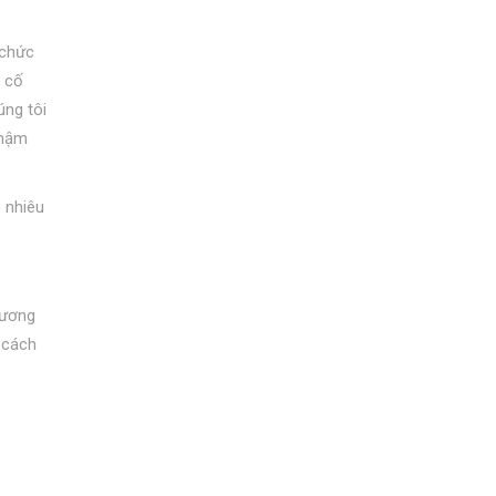
 chức
n cố
úng tôi
thậm
 nhiêu
tương
 cách