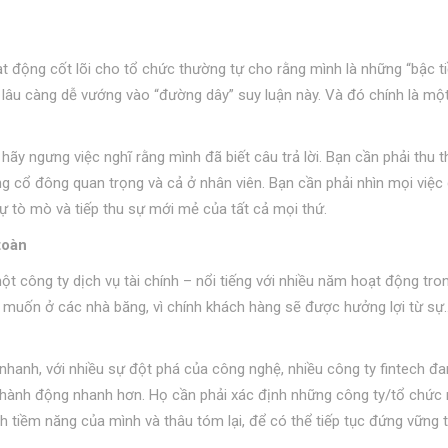
t động cốt lõi cho tổ chức thường tự cho rằng mình là những “bậc ti
g lâu càng dễ vướng vào “đường dây” suy luận này. Và đó chính là mộ
 hãy ngưng việc nghĩ rằng mình đã biết câu trả lời. Bạn cần phải thu 
ng cổ đông quan trọng và cả ở nhân viên. Bạn cần phải nhìn mọi việc
ự tò mò và tiếp thu sự mới mẻ của tất cả mọi thứ.
toàn
 công ty dịch vụ tài chính – nổi tiếng với nhiều năm hoạt động tro
 muốn ở các nhà băng, vì chính khách hàng sẽ được hưởng lợi từ sự
nhanh, với nhiều sự đột phá của công nghệ, nhiều công ty fintech đ
i hành động nhanh hơn. Họ cần phải xác định những công ty/tổ chức
h tiềm năng của mình và thâu tóm lại, để có thể tiếp tục đứng vững t