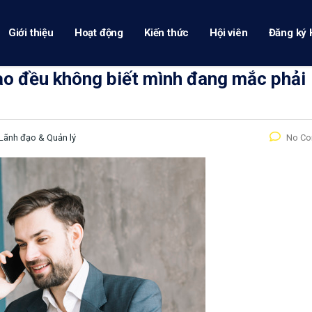
Giới thiệu
Hoạt động
Kiến thức
Hội viên
Đăng ký 
đạo đều không biết mình đang mắc phải
Lãnh đạo & Quản lý
No C