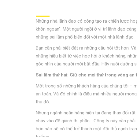
Những nhà lãnh đạo có công tạo ra chiến lược hoạ
khôn ngoan”. Một người ngồi ở vị trí lãnh đạo càn
những sai lầm phổ biến đối với một nhà lãnh đạo.
Bạn cần phải biết đặt ra những câu hỏi tốt hơn. Và
những hiểu biết từ việc học hỏi ở khách hàng, nhữ
góc nhìn của người mới bắt đầu. Hãy nuôi dưỡng s
Sai lầm thứ hai: Giữ cho mọi thứ trong vòng an 
Một trong số những khách hàng của chúng tôi – một
an toàn. Và đó chính là điều mà nhiều người mong
thủ đó.
Nhưng ngành ngân hàng hiện tại đang thay đổi rất 
nhảy vào để giành thị phần… Công ty này cần phả
hơn nào sẽ có thể trở thành một đối thủ cạnh tran
trường.