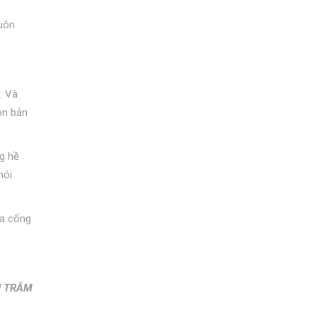
luôn
. Và
rọn bản
ng hề
nói
ừa cống
H TRÂM