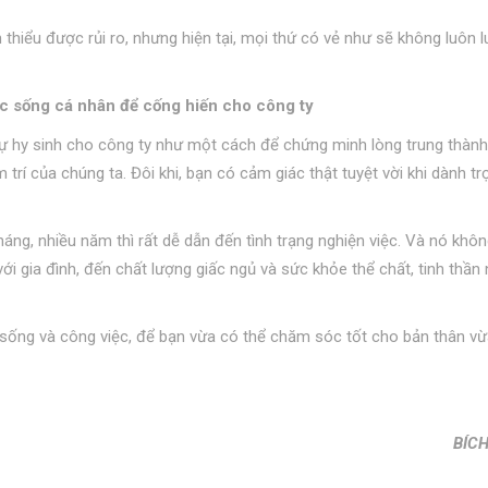
 thiểu được rủi ro, nhưng hiện tại, mọi thứ có vẻ như sẽ không luôn 
ộc sống cá nhân để cống hiến cho công ty
sự hy sinh cho công ty như một cách để chứng minh lòng trung thành
 trí của chúng ta. Đôi khi, bạn có cảm giác thật tuyệt vời khi dành t
áng, nhiều năm thì rất dễ dẫn đến tình trạng nghiện việc. Và nó khô
i gia đình, đến chất lượng giấc ngủ và sức khỏe thể chất, tinh thần 
 sống và công việc, để bạn vừa có thể chăm sóc tốt cho bản thân v
BÍC