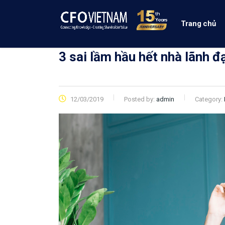
Trang chủ
3 sai lầm hầu hết nhà lãnh 
12/03/2019
Posted by:
admin
Category: