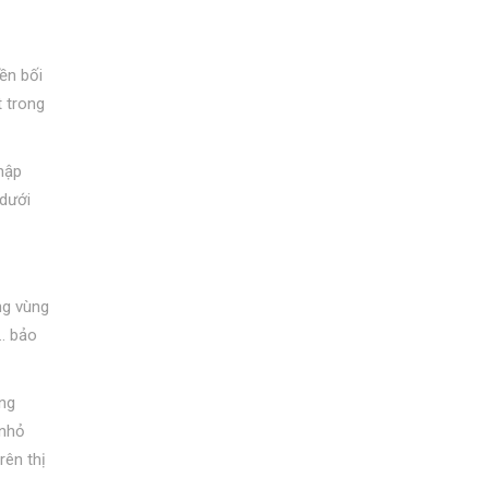
ền bối
t trong
thập
 dưới
ng vùng
… bảo
ang
 nhỏ
rên thị