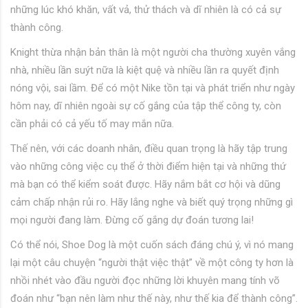
những lúc khó khăn, vất vả, thử thách và dĩ nhiên là có cả sự
thành công.
Knight thừa nhận bản thân là một người cha thường xuyên vắng
nhà, nhiều lần suýt nữa là kiệt quệ và nhiều lần ra quyết định
nóng vội, sai lầm. Để có một Nike tồn tại và phát triển như ngày
hôm nay, dĩ nhiên ngoài sự cố gắng của tập thể công ty, còn
cần phải có cả yếu tố may mắn nữa.
Thế nên, với các doanh nhân, điều quan trọng là hãy tập trung
vào những công việc cụ thể ở thời điểm hiện tại và những thứ
mà bạn có thể kiểm soát được. Hãy nắm bắt cơ hội và dũng
cảm chấp nhận rủi ro. Hãy lắng nghe và biết quý trọng những gì
mọi người đang làm. Đừng cố gắng dự đoán tương lai!
Có thể nói, Shoe Dog là một cuốn sách đáng chú ý, vì nó mang
lại một câu chuyện “người thật việc thật” về một công ty hơn là
nhồi nhét vào đầu người đọc những lời khuyên mang tính võ
đoán như “bạn nên làm như thế này, như thế kia để thành công”.