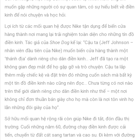
muốn gặp những người có sự quan tâm, có sự hiểu biết về điền
kinh để nói chuyện và học hỏi.
Lợi ích từ các mối quan hệ được Nike tận dụng để biến cửa
hàng thành nơi mang lại trải nghiệm toàn diện cho những tín đồ
điền kinh. Tác giả của
Shoe Dog
kể lại: “Cậu ta (Jeff Johnson –
nhân viên đầu tiên của Nike) muốn biến cửa hàng thành một
‘thánh địa’ dành riêng cho dân điền kinh… Jeff đã tạo ra một
không gian đẹp mắt để họ gặp gỡ và trò chuyện. Cậu ta lắp
thêm mấy chiếc kệ và đặt trên đó những cuốn sách mà bất kỳ
một tín đồ điền kinh nào cũng nên đọc… Chưa từng có nơi nào
trên thế giới dành riêng cho dân điền kinh như thế – một nơi
không chỉ đơn thuần bán giày cho họ mà còn là nơi tôn vinh họ
lẫn những đôi giày của họ”.
Sở hữu mối quan hệ rộng rãi còn giúp Nike đi tắt, đón đầu thị
trường. Cuối những năm 60, đường chạy điền kinh được cải
tiến, chuyển từ đất cát sang tartan và cao su. Đi kèm với đường