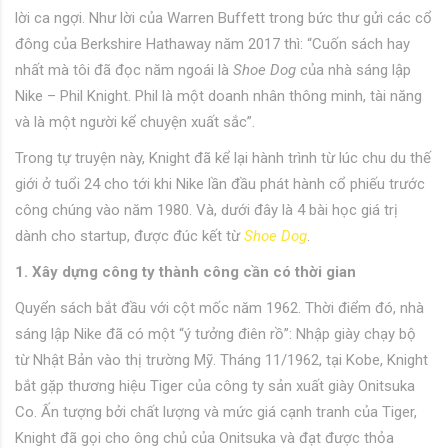
lời ca ngợi. Như lời của Warren Buffett trong bức thư gửi các cổ
đông của Berkshire Hathaway năm 2017 thì: “Cuốn sách hay
nhất mà tôi đã đọc năm ngoái là
Shoe Dog
của nhà sáng lập
Nike – Phil Knight. Phil là một doanh nhân thông minh, tài năng
và là một người kể chuyện xuất sắc”.
Trong tự truyện này, Knight đã kể lại hành trình từ lúc chu du thế
giới ở tuổi 24 cho tới khi Nike lần đầu phát hành cổ phiếu trước
công chúng vào năm 1980. Và, dưới đây là 4 bài học giá trị
dành cho startup, được đúc kết từ
Shoe Dog
.
1. Xây dựng công ty thành công cần có thời gian
Quyển sách bắt đầu với cột mốc năm 1962. Thời điểm đó, nhà
sáng lập Nike đã có một “ý tưởng điên rồ”: Nhập giày chạy bộ
từ Nhật Bản vào thị trường Mỹ. Tháng 11/1962, tại Kobe, Knight
bắt gặp thương hiệu Tiger của công ty sản xuất giày Onitsuka
Co. Ấn tượng bởi chất lượng và mức giá cạnh tranh của Tiger,
Knight đã gọi cho ông chủ của Onitsuka và đạt được thỏa