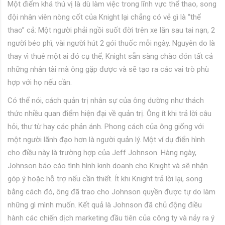
Một điểm khá thú vị là dù làm việc trong lĩnh vực thể thao, song
đội nhân viên nòng cốt của Knight lại chẳng có vẻ gì là “thể
thao” cả: Một người phải ngồi suốt đời trên xe lăn sau tai nạn, 2
người béo phì, vài người hút 2 gói thuốc mỗi ngày. Nguyên do là
thay vì thuê một ai đó cụ thể, Knight sẵn sàng chào đón tất cả
những nhân tài mà ông gặp được và sẽ tạo ra các vai trò phù
hợp với họ nếu cần.
Có thể nói, cách quản trị nhân sự của ông dường như thách
thức nhiều quan điểm hiện đại về quản trị. Ông ít khi trả lời câu
hỏi, thư từ hay các phản ánh. Phong cách của ông giống với
một người lãnh đạo hơn là người quản lý. Một ví dụ điển hình
cho điều này là trường hợp của Jeff Johnson. Hàng ngày,
Johnson báo cáo tình hình kinh doanh cho Knight và sẽ nhận
góp ý hoặc hỗ trợ nếu cần thiết. Ít khi Knight trả lời lại, song
bằng cách đó, ông đã trao cho Johnson quyền được tự do làm
những gì mình muốn. Kết quả là Johnson đã chủ động điều
hành các chiến dịch marketing đầu tiên của công ty và nảy ra ý