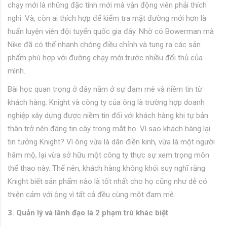
chạy mới là những đặc tính mới mà vận động viên phải thích
nghi. Và, còn ai thích hợp để kiểm tra mặt đường mới hơn là
huấn luyện viên đội tuyển quốc gia đây. Nhờ có Bowerman mà
Nike đã có thể nhanh chóng điều chỉnh và tung ra các sản
phẩm phù hợp với đường chạy mới trước nhiều đối thủ của
mình.
Bài học quan trọng ở đây nằm ở sự đam mê và niềm tin từ
khách hàng. Knight và công ty của ông là trường hợp doanh
nghiệp xây dựng được niềm tin đối với khách hàng khi tự bản
thân trở nên đáng tin cậy trong mắt họ. Vì sao khách hàng lại
tin tưởng Knight? Vì ông vừa là dân điền kinh, vừa là một người
hâm mộ, lại vừa sở hữu một công ty thực sự xem trọng môn
thể thao này. Thế nên, khách hàng không khỏi suy nghĩ rằng
Knight biết sản phẩm nào là tốt nhất cho họ cũng như dễ có
thiện cảm với ông vì tất cả đều cùng một đam mê.
3. Quản lý và lãnh đạo là 2 phạm trù khác biệt