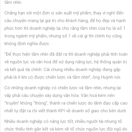
tầm nhìn.
Chẳng hạn với một đơn vị sản xuất mỹ phẩm, thay vì nghĩ đến
câu chuyện mang lại giá trị cho khách hàng, để họ đẹp và hạnh
phúc hơn thì doanh nghiệp lại cho rằng tầm nhìn của họ là số 1
trong ngành mỹ phẩm, nhưng số 1 về cái gì thì chính họ cũng
không định nghĩa được.
“Để thực hiện tầm nhìn đã đặt ra thì doanh nghiệp phải tính toán
về nguồn lực và văn hoá để sử dụng năng lực, hệ thống quản trị
và kết quả tài chính. Cái chung nhiều doanh nghiệp đang gặp
phải là ít khi có được chiến lược và tầm nhìn”, ông Huỳnh nói.
Có những doanh nghiệp có chiến lược và tầm nhìn, nhưng lại
vấp phải câu chuyện xây dựng văn hóa. Văn hoá kém nên
“truyền” không “thông”, thành ra chiến lược do lãnh đạo cấp cao
nhất tự đặt ra rồi viết thành KPI về doanh số giao cho bên dưới.
Nhiều doanh nghiệp có năng lực tốt, nhiều người tài nhưng tổ
chức thiếu tính gắn kết và kém về tổ chức nguồn lực đội ngũ do