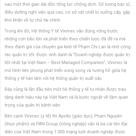
sau một thời gian dài dồn tổng lực chống dịch. Số lượng bác sĩ,
điều dưỡng nghỉ việc quá cao, cơ sở vật chất bị xuống cấp, gặp
khó khăn về tự chủ tài chính…
Trong khi đó, Hệ thống Y tế Vinmec vẫn đứng vững trước
những cơn bão lớn và phát triển theo chiến lược đã đề ra mà
theo đánh giá của chuyên gia kinh tế Phạm Chi Lan là nhờ công
tác quản trị tốt. Được vinh danh là “Doanh nghiệp được quản trị
tốt nhất tại Việt Nam – Best Managed Companies”, Vinmec là
mô hình tiên phong phát triển song song và tương hỗ giữa hệ
thống y tế hàn lâm với hệ thống quản trị xuất sắc.
Đây cũng là lần đầu tiên một hệ thống y tế tư nhân được trao
tặng danh hiệu này tại Việt Nam và là bước ngoặt về tầm quan
trọng của quản trị bệnh viện.
Bên cạnh Vinmec (y tế) thì Apollo (giáo dục), Phạm Nguyên
(thực phẩm) và PAN Group (nông nghiệp) vẫn là ba cái tên đại
diện của Việt Nam trong 1.300 mạng lưới doanh nghiệp được