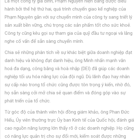
Là một công ty gia đình, Phạm Nguyên hiện đang được điều
hành bởi thế hệ thứ hai, quá trình chuyển giao kế nghiệp của
Phạm Nguyên gắn với sự chuyển mình của công ty sang triết lý
sản xuất bền vững, chú trọng các sản phẩm tốt cho sức khoẻ.
Công ty cũng kêu gọi sự tham gia của quỹ đầu tư ngoại và lắng
nghe cố vấn để sẵn sàng chuyển mình.
Chia sẻ những phân tích về sự khác biệt giữa doanh nghiệp đạt
danh hiệu và không đạt danh hiệu, ông Minh nhấn mạnh văn
hoá đa dạng, công bằng và hoà nhập (DEI) đã giúp các doanh
nghiệp tối ưu hóa năng lực của đội ngũ. Dù lãnh đạo hay nhân
sự cấp nào trong tổ chức cũng được tôn trọng ý kiến, nhờ đó,
họ sẵn sàng cởi mở chia sẻ quan điểm và đóng góp vào sự
phát triển của tổ chức.
Từ góc độ của thành viên hội đồng giám khảo, ông Phan Đức
Hiếu, Ủy viên thường trực Ủy ban Kinh tế của Quốc hội, đánh giá
cao nguồn năng lượng lớn thấy rõ ở các doanh nghiệp. Họ cũng
có năng lực quản trị cho sự đổi mới, kiểm soát được những