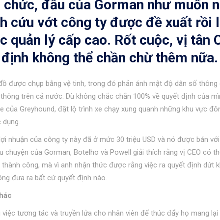
m chức, đầu của Gorman như muốn 
h cứu vớt công ty được đề xuất rồi l
ác quản lý cấp cao. Rốt cuộc, vị tân
t định không thể chần chừ thêm nữa.
 đồ được chụp bằng vệ tinh, trong đó phản ánh mật độ dân số thông
ao thông trên cả nước. Dù không chắc chắn 100% về quyết định của mì
e của Greyhound, đặt lộ trình xe chạy xung quanh những khu vực đô
 dụng.
ợi nhuận của công ty này đã ở mức 30 triệu USD và nó được bán với
âu chuyện của Gorman, Botelho và Powell giải thích rằng vị CEO có th
ẽ thành công, mà vì anh nhận thức được rằng việc ra quyết định dứt k
ông đưa ra bất cứ quyết định nào.
khác
 việc tương tác và truyền lửa cho nhân viên để thúc đẩy họ mang lại