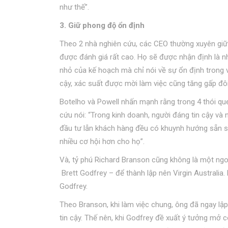
như thế”.
3. Giữ phong độ ổn định
Theo 2 nhà nghiên cứu, các CEO thường xuyên giữ
được đánh giá rất cao. Họ sẽ được nhận định là nh
nhỏ của kế hoạch mà chỉ nói về sự ổn định trong v
cậy, xác suất được mời làm việc cũng tăng gấp đôi
Botelho và Powell nhấn mạnh rằng trong 4 thói que
cứu nói: “Trong kinh doanh, người đáng tin cậy và
đầu tư lẫn khách hàng đều có khuynh hướng sẵn sà
nhiều cơ hội hơn cho họ”.
Và, tỷ phú Richard Branson cũng không là một ngoạ
Brett Godfrey – để thành lập nên Virgin Australia.
Godfrey.
Theo Branson, khi làm việc chung, ông đã ngay lập 
tin cậy. Thế nên, khi Godfrey đề xuất ý tưởng mở 