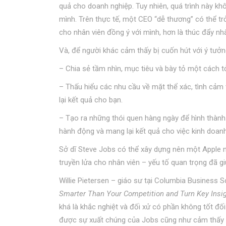
quả cho doanh nghiệp. Tuy nhiên, quá trình này kh
mình. Trên thực tế, một CEO “dễ thương” có thể trở
cho nhân viên đồng ý với mình, hơn là thúc đẩy nhâ
Và, để người khác cảm thấy bị cuốn hút với ý tưởng
– Chia sẻ tầm nhìn, mục tiêu và bày tỏ một cách t
– Thấu hiểu các nhu cầu về mặt thể xác, tình cảm 
lại kết quả cho bạn.
– Tạo ra những thói quen hàng ngày để hình thành
hành động và mang lại kết quả cho việc kinh doanh
Sở dĩ Steve Jobs có thể xây dựng nên một Apple nh
truyền lửa cho nhân viên – yếu tố quan trọng đã gi
Willie Pietersen – giáo sư tại Columbia Business 
Smarter Than Your Competition and Turn Key Insi
khá là khắc nghiệt và đối xử có phần không tốt đối
được sự xuất chúng của Jobs cũng như cảm thấy h