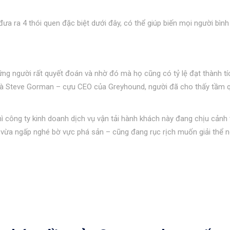
ưa ra 4 thói quen đặc biệt dưới đây, có thể giúp biến mọi người bình
ững người rất quyết đoán và nhờ đó mà họ cũng có tỷ lệ đạt thành t
 là Steve Gorman – cựu CEO của Greyhound, người đã cho thấy tầm 
 công ty kinh doanh dịch vụ vận tải hành khách này đang chịu cảnh
vừa ngấp nghé bờ vực phá sản – cũng đang rục rịch muốn giải thể n