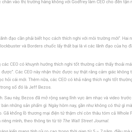
ớc chân vào thị trường hàng không với Godfrey làm CEO cho đến tận
lãnh đạo cần phải biết học cách thích nghi với môi trường mới”. Hai 
lockbuster và Borders chuốc lấy thất bại là vì các lãnh đạo của họ đ
g các CEO có khuynh hướng thích nghi tốt thường cảm thấy thoải mái
ái được”. Các CEO này nhận thức được sự thật rằng cảm giác không t
ọc hỏi cái mới. Thêm nữa, các CEO có khả năng thích nghi tốt thường
 trong số đó là Jeff Bezos.
. Sau này, Bezos đã mở rộng sang lĩnh vực âm nhạc và video trước 
 bán những sản phẩm gì. Ngày hôm nay, gần như không có thứ gì m
. Gã khổng lồ thương mại điện tử thậm chí còn thâu tóm cả Whole
 riêng mình, theo thông tin từ tờ
The Wall Street Journal.
sáng kiến mang tính rủi ro cao trong thời gian từ 5 – 7 năm, điều mà