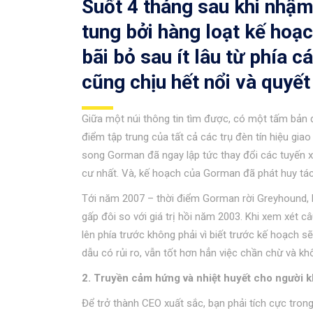
Suốt 4 tháng sau khi nhậ
tung bởi hàng loạt kế hoạc
bãi bỏ sau ít lâu từ phía c
cũng chịu hết nổi và quyế
Giữa một núi thông tin tìm được, có một tấm bản
điểm tập trung của tất cả các trụ đèn tín hiệu gi
song Gorman đã ngay lập tức thay đổi các tuyến x
cư nhất. Và, kế hoạch của Gorman đã phát huy tác
Tới năm 2007 – thời điểm Gorman rời Greyhound, l
gấp đôi so với giá trị hồi năm 2003. Khi xem xét c
lên phía trước không phải vì biết trước kế hoạch s
dẫu có rủi ro, vẫn tốt hơn hẳn việc chần chừ và kh
2. Truyền cảm hứng và nhiệt huyết cho người 
Để trở thành CEO xuất sắc, bạn phải tích cực trong