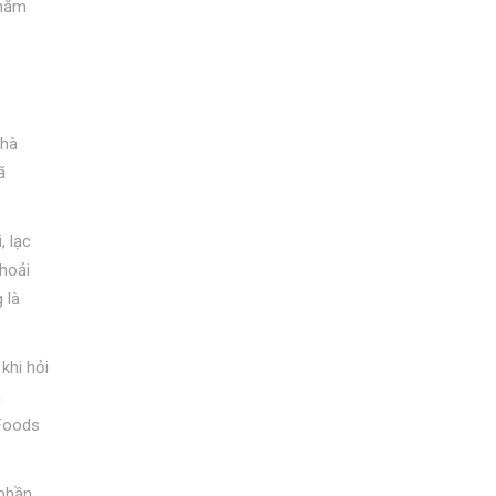
 năm
nhà
ã
, lạc
hoải
 là
khi hỏi
à
 Foods
 phần