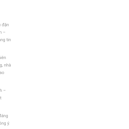
u đặn
n –
ng tin
hiên
g, nhà
rao
nh –
t
 đáng
ồng ý.