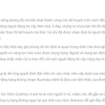
 vững phong độ và triển khai thành công các kế hoạch một cách đề
ững người đáng tin cậy. Nên nhớ, ở đây, chúng ta chưa bàn tới độ lớ
iệc thực thi kế hoạch mà thôi. Và, khi đã được nhận định là người đá
.
n đặc biệt này, giữ phong độ ổn định là quan trọng nhất. Hai nhà ng
 người có năng lực luôn luôn được trọng dụng. Người sử dụng lao độn
ng chấp nhận rủi ro hơn đối với một người đáng tin cậy cũng như t
i lệ, khi ông quyết định đặt niềm tin vào nhân viên cấp dưới của mì
 Hãng hàng không Virgin Australia chính là đứa con tinh thần của Bret
tức thích Godfrey, vì anh ta là một người tỉ mỉ, chăm chỉ, dễ gần và
công ty hàng không ngay tại quê nhà của mình, Branson đã gật đầu đ