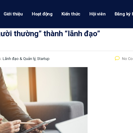
Giới thiệu
Hoạt động
Kiến thức
Hội viên
Đăng ký 
gười thường” thành “lãnh đạo”
s:
Lãnh đạo & Quản lý, Startup
No C