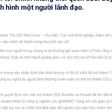
nh hình một người lãnh đạo.
n sách
The CEO Next Door
– cho biết: “Lúc mới khởi nghiệp, thậm chí 
 việc mình sẽ thành công như thế nào cả”.
n lớn mọi người trong chúng ta lại thường giữ quan niệm cố hữu rằng
khủng’ hoặc là một người quảng giao, có sức hút và sở hữu bản lý lị
lầm trong việc nhận định bản thân không có đủ tố chất để trở thành C
húng ta, nghĩa là, người bình thường hoàn toàn có thể trở thành CEO, 
h quyết định cho việc trở thành CEO, Botelho và Powell đã tìm đến 
00 doanh nhân từ công ty nghiên cứu ghSMART. Cùng với các giáo sư
i tiếp tục lọc ra 2.600 nhà lãnh đạo để nghiên cứu sâu hơn, nhằm tìm