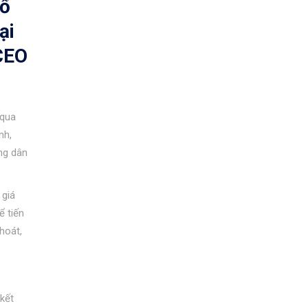
nổ
ại
 CEO
 qua
nh,
ng dân
 giá
ể tiến
hoát,
 kết