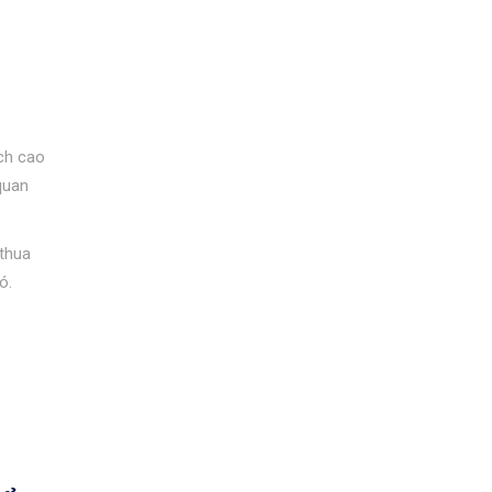
ích cao
quan
 thua
ó.