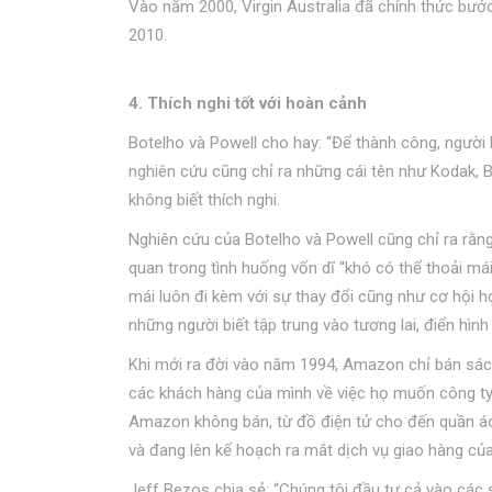
Vào năm 2000, Virgin Australia đã chính thức bư
2010.
4. Thích nghi tốt với hoàn cảnh
Botelho và Powell cho hay: “Để thành công, người 
nghiên cứu cũng chỉ ra những cái tên như Kodak, B
không biết thích nghi.
Nghiên cứu của Botelho và Powell cũng chỉ ra rằn
quan trong tình huống vốn dĩ “khó có thể thoải m
mái luôn đi kèm với sự thay đổi cũng như cơ hội h
những người biết tập trung vào tương lai, điển hình
Khi mới ra đời vào năm 1994, Amazon chỉ bán sách
các khách hàng của mình về việc họ muốn công ty
Amazon không bán, từ đồ điện tử cho đến quần áo
và đang lên kế hoạch ra mắt dịch vụ giao hàng của
Jeff Bezos chia sẻ: “Chúng tôi đầu tư cả vào các 