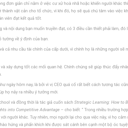
ông đơn giản chỉ nằm ở việc cư xử hoà nhã hoặc khiến người khác th
 thành vật cản cho tổ chức, vì khi đó, họ sẽ quá chú tâm vào việc k
n viên đạt kết quả tốt.
 và nội dung bạn muốn truyền đạt, có 3 điều cần thiết phải làm, đó l
ỏ tường về ý định của bạn.
và cả nhu cầu tài chính của cấp dưới, vì chính họ là những người sẽ
 và xây dựng tốt các mối quan hệ. Chính chúng sẽ giúp thúc đẩy nhâ
.
ư ngày hôm nay, là bởi vì vị CEO quá cố rất biết cách tương tác cũ
úp họ nảy ra nhiều ý tưởng mới.
School và đồng thời là tác giả cuốn sách
Strategic Learning: How to 
ghts into Competitive Advantage
– cho biết: “ Trong nhiều trường hợ
 với người khác. Tuy nhiên, mọi người lại cho qua việc này, vì họ cảm
ào hứng và phấn khích khi được sát cánh bên cạnh một bộ óc tuyệt