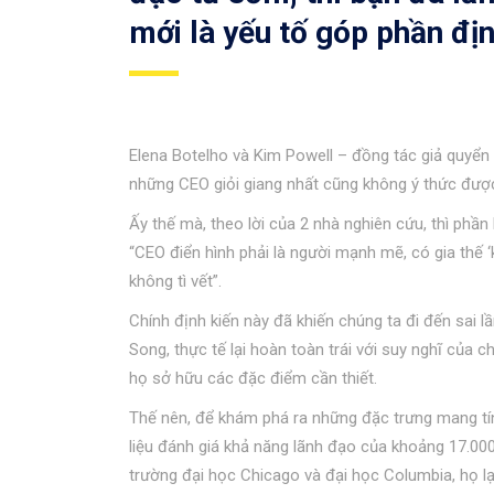
mới là yếu tố góp phần đị
Elena Botelho và Kim Powell – đồng tác giả quyể
những CEO giỏi giang nhất cũng không ý thức được
Ấy thế mà, theo lời của 2 nhà nghiên cứu, thì phầ
“CEO điển hình phải là người mạnh mẽ, có gia thế ‘
không tì vết”.
Chính định kiến này đã khiến chúng ta đi đến sai 
Song, thực tế lại hoàn toàn trái với suy nghĩ của c
họ sở hữu các đặc điểm cần thiết.
Thế nên, để khám phá ra những đặc trưng mang tín
liệu đánh giá khả năng lãnh đạo của khoảng 17.0
trường đại học Chicago và đại học Columbia, họ lạ