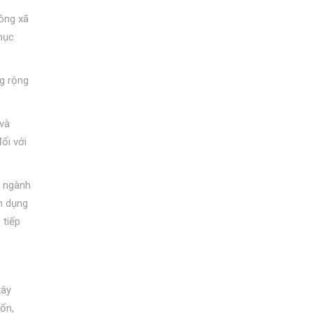
hông xã
mục
g rộng
 và
ối với
ề ngành
n dụng
 tiếp
xây
ốn,