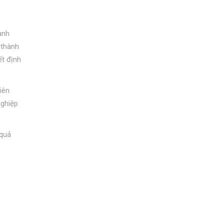
ành
 thành
ết định
iên
nghiệp
 quả