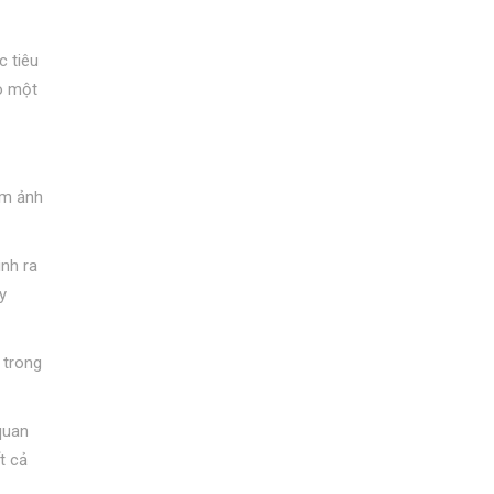
c tiêu
o một
ằm ảnh
ình ra
y
 trong
quan
t cả