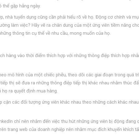
 thể gặp hằng ngày.
p, nhà tuyển dụng cũng cần phải hiểu rõ về họ. Động cơ chính và mụ
trường làm việc? Hãy vẽ ra chân dung của một ứng viên tiềm năng ch
 những thông tin cụ thể về nhu cầu, mong muốn của họ.
hách hàng vào thời điểm thích hợp với những thông điệp thích hợp nh
heo mô hình của một chiếc phễu, theo dõi các giai đoạn trong quá tr
tiếp thị sẽ đưa ra những thông điệp tiếp thị khác nhau nhằm thúc đẩ
i họ ra quyết định mua hàng.
ếp cận các đối tượng ứng viên khác nhau theo những cách khác nhau
nkedIn chỉ nên nhắm đến việc thu hút những ứng viên bị động đang 
 trên trang web của doanh nghiệp nên nhằm mục đích khuyến khích tấ