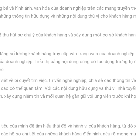
ng bá về hình ảnh, văn hóa của doanh nghiệp trên các mạng truyền t
p những thông tin hữu dụng và những nội dung thú vị cho khách hàng 
để thu hút sự chú ý của khách hàng và xây dựng một cơ sở khách hàn
, tăng số lượng khách hàng truy cập vào trang web của doanh nghiệp
 doanh nghiệp. Tiếp thị bằng nội dung cũng có tác dụng tương tự đ
ệc.
ết về bí quyết tìm việc, tư vấn nghề nghiệp, chia sẻ các thông tin v
ao có thể quan tâm. Với các nội dung hữu dụng và thú vị, nhà tuyể
, xây dựng niềm tin và mối quan hệ gần gũi với ứng viên trước khi họ
 tiêu của mình để tìm hiểu thái độ và hành vi của khách hàng, từ đó 
g các hồ sơ chi tiết của những khách hàng điển hình, nêu rõ mong mu