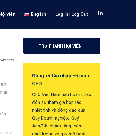
Hội viên
English
Log In | Log Out
TRỞ THÀNH HỘI VIÊN
omments
Đăng ký Gia nhập Hội viên
CFO
 trở
phải
CFO Việt Nam hân hoan chào
đón sự tham gia hợp tác
nhiệt tình và đông đảo của
bán”
Quý Doanh nghiệp, Quý
Anh/Chị nhằm tăng thêm
ụng như
chất lượng và quy mô hoạt