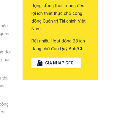
động, đồng thời mang đến
lợi ích thiết thực cho cộng
đồng Quản trị Tài chính Việt
 nên
Nam.
 quan
Rất nhiều Hoạt động Bổ ích
đang chờ đón Quý Anh/Chị.
ng đợi
ụ quan
GIA NHẬP CFO
 thị,
ong
công,
hóa