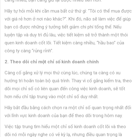
càng nhiều, bạn càng giữ lại được nhiều tiền hơn.
Hãy tự hỏi mỗi khi cần mua bất cứ thứ gì: “Tôi có thể mua được
với giá rẻ hơn ở nơi nào khác?”. Khi đó, não sẽ làm việc để giúp
bạn có được những ý tưởng tiết giảm chi phí tổng thể. Nếu
luyện tập và duy trì đủ lâu, việc tiết kiệm sẽ trở thành một thói
quen kinh doanh cốt lõi. Tiết kiệm càng nhiều, “hầu bao” của
công ty càng “rủng rỉnh”.
2. Theo dõi chỉ một chỉ số kinh doanh chính
Càng cố gắng xử lý mọi thứ cùng lúc, chúng ta càng có xu
hướng trì hoãn toàn bộ quá trình. Thay vì cố gắng kiểm tra, theo
dõi mọi chỉ số có liên quan đến công việc kinh doanh, sẽ tốt
hơn nếu chỉ tập trung vào một chỉ số duy nhất.
Hãy bắt đầu bằng cách chọn ra một chỉ số quan trọng nhất đối
với lĩnh vực kinh doanh của bạn để theo dõi trong hôm nay.
Việc tập trung tìm hiểu một chỉ số kinh doanh cốt lõi và theo
dõi nó mỗi ngày nghe có vẻ kỳ lạ, nhưng điều quan trọng là