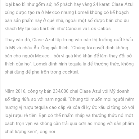
loại bao bì như gốm sứ, hổ phách hay vàng 24 karat. Clase Azul
cũng được tạo ra ở Mexico nhưng Lomeli không có kế hoạch
bán sản phẩm này ở quê nhà, ngoài một số được bán cho du
khách Mỹ tại các bãi biển như Cancun và Los Cabos.
Thay vào đó, Clase Azul tập trung vào các thị trường xuất khẩu
là Mỹ và châu Âu. Ông giải thích: “Chúng tôi quyết định không
bán cho người Mexico… bởi vì quá khó khăn để làm thay đổi sở
thích của họ”. Lomeli định hình tequila là để thưởng thức, không
phải dùng để pha trộn trong cocktail.
Năm 2016, công ty bán 234.000 chai Clase Azul với Mỹ doanh
số tăng 46% so với năm ngoái. “Chúng tôi muốn mọi người nếm
hương vị rượu tequila cao cấp và xóa đi ký ức xấu xí từng có với
loại rượu rẻ tiền. Bạn có thể nhấm nháp và thưởng thức nó một
cách trọn vẹn và không cần trải qua cơn ác mộng với sản phẩm
chất lượng kém”, ông nói.