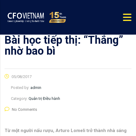
Bài học tiếp thị: “Thắng”
nhờ bao bì
05/08/2017
Posted by:
admin
Category:
Quản trị Điều hành
No Comments
Từ một người nấu rượu, Arturo Lomeli trở thành nhà sáng