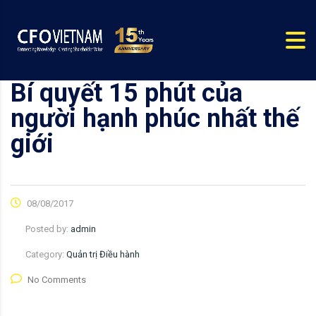
Bí quyết 15 phút của
người hạnh phúc nhất thế
giới
08/08/2017
Posted by:
admin
Category:
Quản trị Điều hành
No Comments