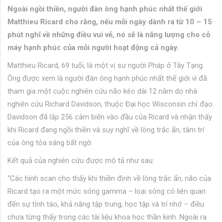
Ngoài ngồi thiền, người đàn ông hạnh phúc nhất thế giới
Matthieu Ricard cho rằng, nếu mỗi ngày dành ra từ 10 – 15
phút nghĩ về những điều vui vẻ, nó sẽ là năng lượng cho cỗ
máy hạnh phúc của mỗi người hoạt động cả ngày.
Matthieu Ricard, 69 tuổi, là một vị sư người Pháp ở Tây Tạng.
Ông được xem là người đàn ông hạnh phúc nhất thế giới vì đã
tham gia một cuộc nghiên cứu não kéo dài 12 năm do nhà
nghiên cứu Richard Davidson, thuộc Đại học Wisconsin chỉ đạo.
Davidson đã lắp 256 cảm biến vào đầu của Ricard và nhận thấy
khi Ricard đang ngồi thiền và suy nghĩ về lòng trắc ẩn, tâm trí
của ông tỏa sáng bất ngờ.
Kết quả của nghiên cứu được mô tả như sau:
“Các hình scan cho thấy khi thiền định về lòng trắc ẩn, não của
Ricard tạo ra một mức sóng gamma – loại sóng có liên quan
đến sự tỉnh táo, khả năng tập trung, học tập và trí nhớ – điều
chưa từng thấy trong các tài liệu khoa học thần kinh. Ngoài ra