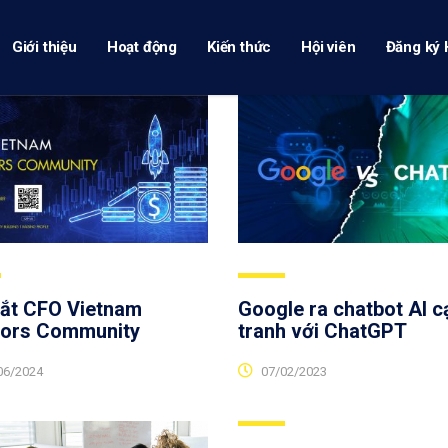
Giới thiệu
Hoạt động
Kiến thức
Hội viên
Đăng ký 
ắt CFO Vietnam
Google ra chatbot AI c
ors Community
tranh với ChatGPT
06/2024
07/02/2023