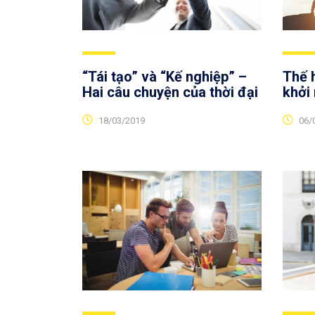
“Tái tạo” và “Kế nghiệp” –
Thế h
Hai câu chuyện của thời đại
khởi
18/03/2019
06/