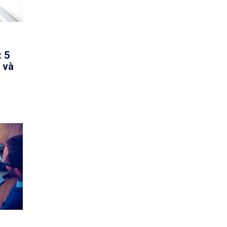
: 5
ớ và