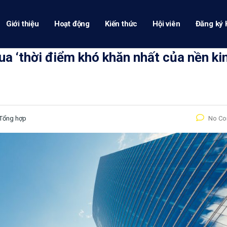
Giới thiệu
Hoạt động
Kiến thức
Hội viên
Đăng ký 
ua ‘thời điểm khó khăn nhất của nền ki
Tổng hợp
No C