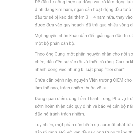
Để đầu tư công thực sự đóng vai trò làm động lực
định đang kìm hãm, ngăn cản hoạt động đầu tư ở tr
đầu tư sẽ bị kéo dài thêm 3 – 4 năm nữa, thay vào
được đưa vào quy hoạch, đã trải qua nhiều vòng c
Một nguyên nhân khác dẫn đến giải ngân đầu tư c
một bộ phận cán bộ.
Theo ông Cung, một phần nguyên nhân cho nỗi sợ 
chéo, dẫn đến sự rắc rối và thiếu rõ ràng. Cái sa
nhanh công việc nhưng bị luật pháp “trói chân”.
Chữa căn bệnh này, nguyên Viện trưởng CIEM cho rằn
làm thế nào, trách nhiệm thuộc về ai.
Đồng quan điểm, ông Trần Thành Long, Phó vụ trư
sớm hoàn thiện các quy định về bảo vệ cán bộ nă
đẩy, né tránh trách nhiệm.
Tuy nhiên, một phần căn bệnh sợ sai xuất phát từ c
dẫn rõ ràng. Đối với vấn đề này, ông Cung thẳng th