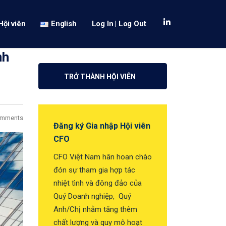
Hội viên
English
Log In | Log Out
nh
TRỞ THÀNH HỘI VIÊN
omments
Đăng ký Gia nhập Hội viên
CFO
CFO Việt Nam hân hoan chào
đón sự tham gia hợp tác
nhiệt tình và đông đảo của
Quý Doanh nghiệp, Quý
Anh/Chị nhằm tăng thêm
chất lượng và quy mô hoạt