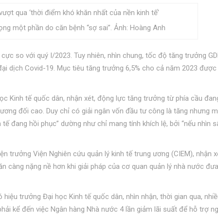
ọng một phần do căn bệnh “sợ sai”. Ảnh: Hoàng Anh
 cực so với quý I/2023. Tuy nhiên, nhìn chung, tốc độ tăng trưởng G
c đại dịch Covid-19. Mục tiêu tăng trưởng 6,5% cho cả năm 2023 đượ
ọc Kinh tế quốc dân, nhận xét, động lực tăng trưởng từ phía cầu đan
tương đối cao. Duy chỉ có giải ngân vốn đầu tư công là tăng nhưng 
 tế đang hồi phục” dường như chỉ mang tính khích lệ, bởi “nếu nhìn 
n trưởng Viện Nghiên cứu quản lý kinh tế trung ương (CIEM), nhận x
hăn càng nặng nề hơn khi giải pháp của cơ quan quản lý nhà nước đưa
hiệu trưởng Đại học Kinh tế quốc dân, nhìn nhận, thời gian qua, nhi
t phải kể đến việc Ngân hàng Nhà nước 4 lần giảm lãi suất để hỗ trợ n