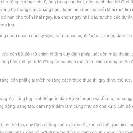
 cho tăng trưởng kinh tế, ông Cung cho biết, cần mạnh dạn bỏ đi nh
ong hệ thống luật. Chẳng hạn, dự án nếu đến lúc triển khai mới tìm
 đó nên cho triển khai ngay, lựa chọn ngay nhà đầu tư cho các dự án
họn lựa.
ông chưa nhanh như kỳ vọng nằm ở căn bệnh “sợ sai, không dám làm
của cán bộ đến từ chính những quy định pháp luật còn mâu thuẫn,
i không hẳn xuất phát từ động cơ cá nhân mà là từ chính mong muốn 
g, cần phải giải thích rõ ràng cách thức thực thi quy định, thủ tục,
ởng Vụ Tổng hợp kinh tế quốc dân, Bộ Kế hoạch và đầu tư, bổ sung,
ng động, sáng tạo, dám nghĩ dám làm cũng như cơ chế xử lý cán bộ
hính thủ tục, quy định chồng chéo và rắc rối, khó có thể giải thích, 
ắn nhìn nhận, cần bỏ bớt đi những thủ tục hành chính không cần thiết