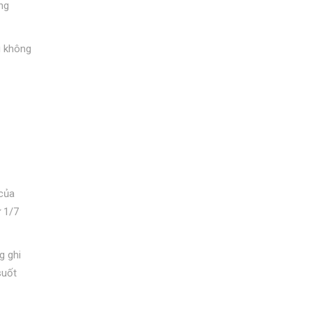
ng
g không
 của
ừ 1/7
g ghi
suốt