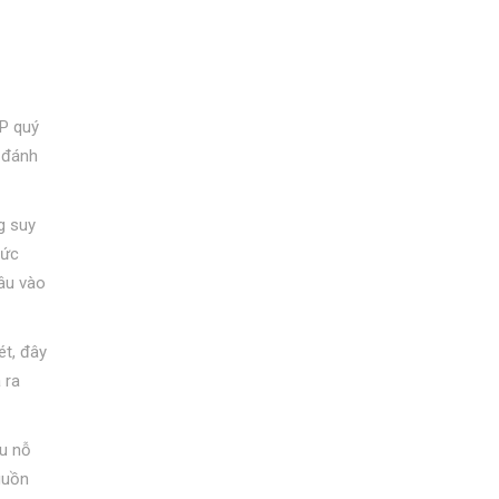
DP quý
c đánh
g suy
mức
sâu vào
ét, đây
 ra
ều nỗ
guồn