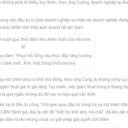
 không phải là thiếu, tuy nhiên, theo ông Cường, doanh nghiệp lại đa
 vọng vào đầu tư từ phía doanh nghiệp tư nhân do doanh nghiệp đan
mạnh, khiến tinh thần kinh doanh rất ảm đạm.
ọa đàm: “Phục hồi tổng cầu thúc đẩy tăng trưởng
bối cảnh mới”. Ảnh: Việt Dũng/VnEconomy
ng mà Chính phủ có thể chủ động, theo ông Cung, là những công cụ
iảm thuế giá trị gia tăng. Tuy nhiên, việc giảm thuế trong 6 tháng (t
là quá ngắn, không đủ để tạo ra hiệu quả cần thiết.
ện tại là đầu tư công. Thời gian qua, đầu tư công có sự cải thiện đán
IEM đánh giá, đây là vấn đề “biết rồi, khổ lắm, nói mãi”, đã kéo dài 
 diện từ lâu nhưng chưa có giải pháp giải quyết dứt điểm.