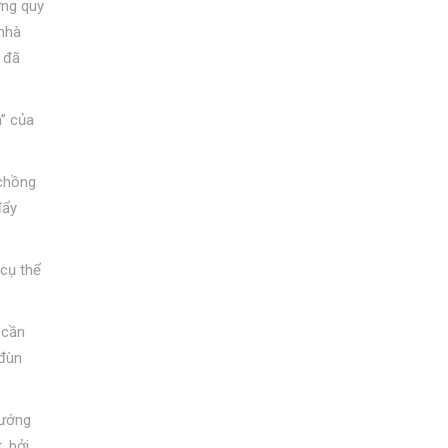
ững quy
 nhà
 đã
” của
 chồng
đẩy
 cụ thể
 cần
 đùn
hướng
, bởi