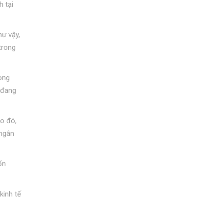
h tại
hư vậy,
trong
rong
 đang
eo đó,
 ngân
ổn
kinh tế