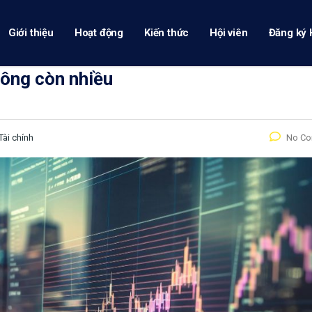
Giới thiệu
Hoạt động
Kiến thức
Hội viên
Đăng ký 
hông còn nhiều
Tài chính
No C