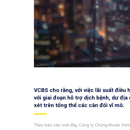
VCBS cho rằng, với việc lãi suất điề
với giai đoạn hỗ trợ dịch bệnh, dư đị
xét trên tổng thể các cân đối vĩ mô.
Theo báo cáo mới đây, Công ty Chứng khoán Vietc