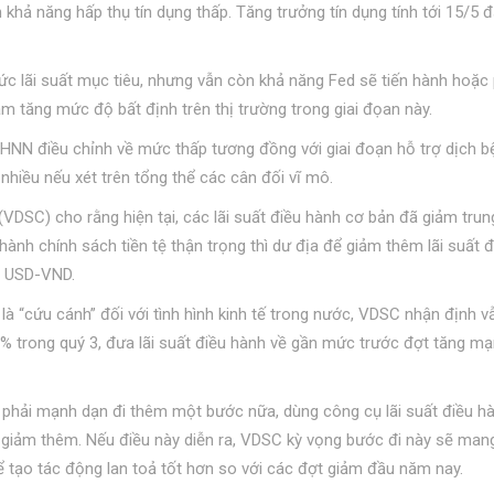
 khả năng hấp thụ tín dụng thấp. Tăng trưởng tín dụng tính tới 15/5 đ
mức lãi suất mục tiêu, nhưng vẫn còn khả năng Fed sẽ tiến hành hoặc 
làm tăng mức độ bất định trên thị trường trong giai đọan này.
 NHNN điều chỉnh về mức thấp tương đồng với giai đoạn hỗ trợ dịch b
nhiều nếu xét trên tổng thể các cân đối vĩ mô.
DSC) cho rằng hiện tại, các lãi suất điều hành cơ bản đã giảm trun
ành chính sách tiền tệ thận trọng thì dư địa để giảm thêm lãi suất đ
ất USD-VND.
 là “cứu cánh” đối với tình hình kinh tế trong nước, VDSC nhận định v
% trong quý 3, đưa lãi suất điều hành về gần mức trước đợt tăng m
 phải mạnh dạn đi thêm một bước nữa, dùng công cụ lãi suất điều h
tế giảm thêm. Nếu điều này diễn ra, VDSC kỳ vọng bước đi này sẽ mang
ể tạo tác động lan toả tốt hơn so với các đợt giảm đầu năm nay.