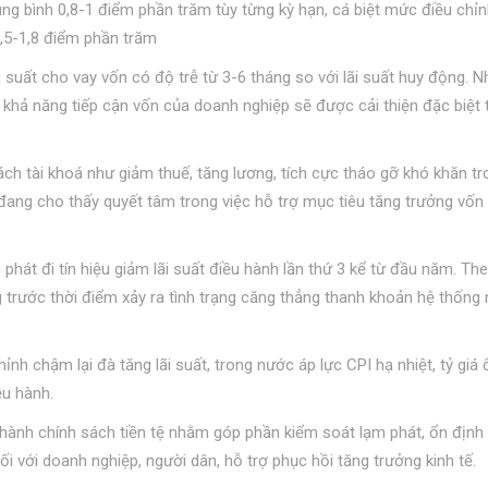
g bình 0,8-1 điểm phần trăm tùy từng kỳ hạn, cá biệt mức điều chỉn
,5-1,8 điểm phần trăm
i suất cho vay vốn có độ trễ từ 3-6 tháng so với lãi suất huy động. N
, khả năng tiếp cận vốn của doanh nghiệp sẽ được cải thiện đặc biệt 
sách tài khoá như giảm thuế, tăng lương, tích cực tháo gỡ khó khăn t
 đang cho thấy quyết tâm trong việc hỗ trợ mục tiêu tăng trưởng vốn
át đi tín hiệu giảm lãi suất điều hành lần thứ 3 kể từ đầu năm. Th
 trước thời điểm xảy ra tình trạng căng thẳng thanh khoản hệ thống
nh chậm lại đà tăng lãi suất, trong nước áp lực CPI hạ nhiệt, tỷ giá 
ều hành.
hành chính sách tiền tệ nhằm góp phần kiểm soát lạm phát, ổn định 
i với doanh nghiệp, người dân, hỗ trợ phục hồi tăng trưởng kinh tế.