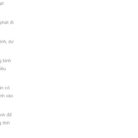
ạt
phát đi
ệnh, dư
g bình
iều
ẫn có
ạnh vào
ành để
 tính