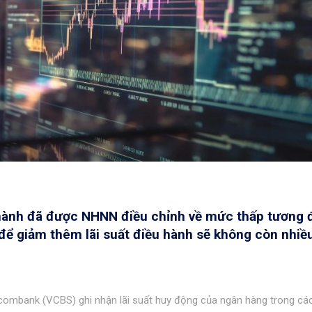
u hành đã được NHNN điều chỉnh về mức thấp tương
a để giảm thêm lãi suất điều hành sẽ không còn nhiề
ombank (VCBS) ghi nhận lãi suất huy động của ngân hàng trong cá