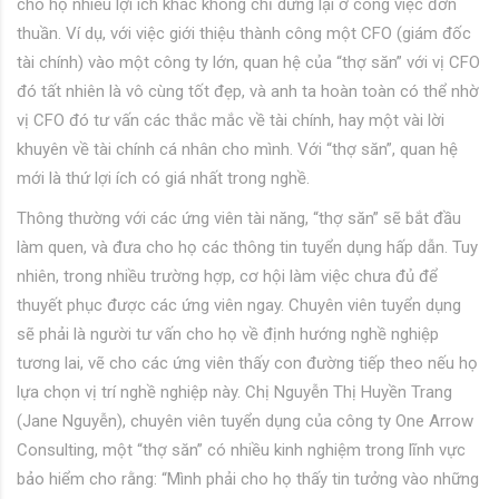
cho họ nhiều lợi ích khác không chỉ dừng lại ở công việc đơn
thuần. Ví dụ, với việc giới thiệu thành công một CFO (giám đốc
tài chính) vào một công ty lớn, quan hệ của “thợ săn” với vị CFO
đó tất nhiên là vô cùng tốt đẹp, và anh ta hoàn toàn có thể nhờ
vị CFO đó tư vấn các thắc mắc về tài chính, hay một vài lời
khuyên về tài chính cá nhân cho mình. Với “thợ săn”, quan hệ
mới là thứ lợi ích có giá nhất trong nghề.
Thông thường với các ứng viên tài năng, “thợ săn” sẽ bắt đầu
làm quen, và đưa cho họ các thông tin tuyển dụng hấp dẫn. Tuy
nhiên, trong nhiều trường hợp, cơ hội làm việc chưa đủ để
thuyết phục được các ứng viên ngay. Chuyên viên tuyển dụng
sẽ phải là người tư vấn cho họ về định hướng nghề nghiệp
tương lai, vẽ cho các ứng viên thấy con đường tiếp theo nếu họ
lựa chọn vị trí nghề nghiệp này. Chị Nguyễn Thị Huyền Trang
(Jane Nguyễn), chuyên viên tuyển dụng của công ty One Arrow
Consulting, một “thợ săn” có nhiều kinh nghiệm trong lĩnh vực
bảo hiểm cho rằng: “Mình phải cho họ thấy tin tưởng vào những