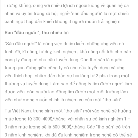
Lương khủng, cùng với nhiều lợi ích ngoài luồng về quan hệ cá
nhân và uy tín trong xã hội, nghề “săn đầu người” là một chiếc
bánh ngọt hấp dẫn khiến không ít người muốn trải nghiệm.
Bán “đầu người”, thu nhiều lợi
“Săn đầu người” là công việc đi tìm kiếm những ứng viên có
trình độ, kĩ năng, tư duy, kinh nghiệm, khả năng nổi trội cho các
công ty đang có nhu cầu tuyển dụng. Các thợ săn là người
trung gian đứng giữa công ty có nhu cầu tuyển dụng và ứng
viên thích hợp, nhằm đảm bảo sự hài lòng từ 2 phía trong một
thương vụ tuyển dụng. Làm sao để công ty tìm được người làm
được việc, còn người lao động tìm được một môi trường làm
việc như mong muốn chính là nhiệm vụ của một “thợ săn”.
Tại Việt Nam, trung bình một “thợ săn” mới vào nghề sẽ hưởng
mức lương từ 300-400$/tháng, với nhân sự có kinh nghiệm 1 –
3 năm mức lương sẽ là 500-800$/tháng. Các “thợ săn” có trên
3 năm kinh nghiệm, khi đã đủ kinh nghiệm trong nghề có thể sẽ