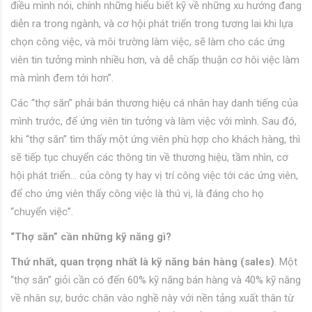
điều mình nói, chính những hiểu biết kỹ về những xu hướng đang
diễn ra trong ngành, và cơ hội phát triển trong tương lai khi lựa
chọn công việc, và môi trường làm việc, sẽ làm cho các ứng
viên tin tưởng mình nhiều hơn, và dễ chấp thuận cơ hôi việc làm
mà mình đem tới hơn”.
Các “thợ săn” phải bán thương hiệu cá nhân hay danh tiếng của
mình trước, để ứng viên tin tưởng và làm việc với mình. Sau đó,
khi “thợ săn” tìm thấy một ứng viên phù hợp cho khách hàng, thì
sẽ tiếp tục chuyển các thông tin về thương hiệu, tầm nhìn, cơ
hội phát triển… của công ty hay vị trí công việc tới các ứng viên,
để cho ứng viên thấy công việc là thú vị, là đáng cho họ
“chuyển việc”.
“Thợ săn” cần những kỹ năng gì?
Thứ nhất, quan trọng nhất là kỹ năng bán hàng (sales)
. Một
“thợ săn” giỏi cần có đến 60% kỹ năng bán hàng và 40% kỹ năng
về nhân sự, bước chân vào nghề này với nền tảng xuất thân từ