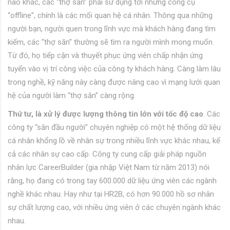
nào khác, các “thợ săn” phải sử dụng tới những công cụ
“offline”, chính là các mối quan hệ cá nhân. Thông qua những
người bạn, người quen trong lĩnh vực mà khách hàng đang tìm
kiếm, các “thợ săn” thường sẽ tìm ra người mình mong muốn.
Từ đó, họ tiếp cận và thuyết phục ứng viên chấp nhận ứng
tuyển vào vị trí công việc của công ty khách hàng. Càng làm lâu
trong nghề, kỹ năng này càng được nâng cao vì mạng lưới quan
hệ của người làm “thợ săn” càng rộng.
Thứ tư, là xử lý được lượng thông tin lớn với tốc độ cao
. Các
công ty “săn đầu người” chuyên nghiệp có một hệ thống dữ liệu
cá nhân khổng lồ về nhân sự trong nhiều lĩnh vực khác nhau, kể
cả các nhân sự cao cấp. Công ty cung cấp giải pháp nguồn
nhân lực CareerBuilder (gia nhập Việt Nam từ năm 2013) nói
rằng, họ đang có trong tay 600.000 dữ liệu ứng viên các ngành
nghề khác nhau. Hay như tại HR2B, có hơn 90.000 hồ sơ nhân
sự chất lượng cao, với nhiều ứng viên ở các chuyên ngành khác
nhau.