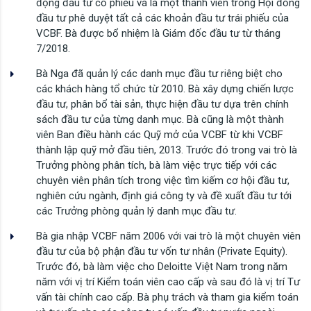
động đầu tư cổ phiếu và là một thành viên trong Hội đồng
đầu tư phê duyệt tất cả các khoản đầu tư trái phiếu của
VCBF. Bà được bổ nhiệm là Giám đốc đầu tư từ tháng
7/2018.
Bà Nga đã quản lý các danh mục đầu tư riêng biệt cho
các khách hàng tổ chức từ 2010. Bà xây dựng chiến lược
đầu tư, phân bổ tài sản, thực hiện đầu tư dựa trên chính
sách đầu tư của từng danh mục. Bà cũng là một thành
viên Ban điều hành các Quỹ mở của VCBF từ khi VCBF
thành lập quỹ mở đầu tiên, 2013. Trước đó trong vai trò là
Trưởng phòng phân tích, bà làm việc trực tiếp với các
chuyên viên phân tích trong việc tìm kiếm cơ hội đầu tư,
nghiên cứu ngành, định giá công ty và đề xuất đầu tư tới
các Trưởng phòng quản lý danh mục đầu tư.
Bà gia nhập VCBF năm 2006 với vai trò là một chuyên viên
đầu tư của bộ phận đầu tư vốn tư nhân (Private Equity).
Trước đó, bà làm việc cho Deloitte Việt Nam trong năm
năm với vị trí Kiểm toán viên cao cấp và sau đó là vị trí Tư
vấn tài chính cao cấp. Bà phụ trách và tham gia kiểm toán