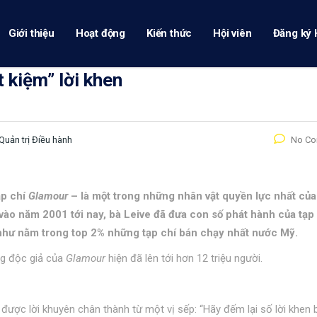
Giới thiệu
Hoạt động
Kiến thức
Hội viên
Đăng ký 
t kiệm” lời khen
Quản trị Điều hành
No C
ạp chí
Glamour
– là một trong những nhân vật quyền lực nhất của
vào năm 2001 tới nay, bà Leive đã đưa con số phát hành của tạp
g như nằm trong top 2% những tạp chí bán chạy nhất nước Mỹ.
ng độc giả của
Glamour
hiện đã lên tới hơn 12 triệu người.
được lời khuyên chân thành từ một vị sếp: “Hãy đếm lại số lời khen 