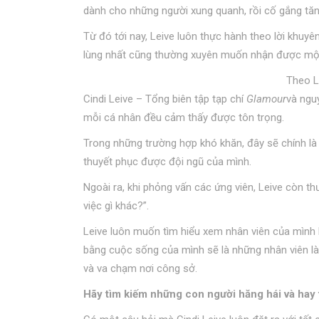
dành cho những người xung quanh, rồi cố gắng tăn
Từ đó tới nay, Leive luôn thực hành theo lời khuyê
lùng nhất cũng thường xuyên muốn nhận được một 
Theo L
Cindi Leive – Tổng biên tập tạp chí
Glamour
và ngu
mỗi cá nhân đều cảm thấy được tôn trọng.
Trong những trường hợp khó khăn, đây sẽ chính là
thuyết phục được đội ngũ của mình.
Ngoài ra, khi phỏng vấn các ứng viên, Leive còn t
việc gì khác?”.
Leive luôn muốn tìm hiểu xem nhân viên của mình l
bằng cuộc sống của mình sẽ là những nhân viên là
và va chạm nơi công sở.
Hãy tìm kiếm những con người hăng hái và hay