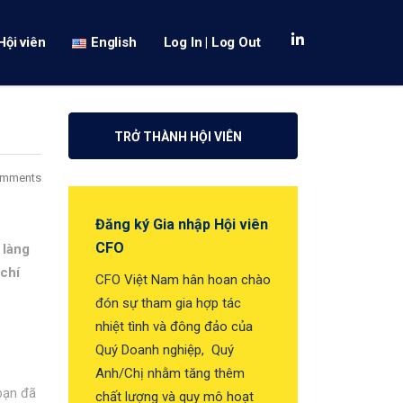
Hội viên
English
Log In | Log Out
TRỞ THÀNH HỘI VIÊN
omments
Đăng ký Gia nhập Hội viên
CFO
 làng
 chí
CFO Việt Nam hân hoan chào
đón sự tham gia hợp tác
nhiệt tình và đông đảo của
Quý Doanh nghiệp, Quý
Anh/Chị nhằm tăng thêm
bạn đã
chất lượng và quy mô hoạt