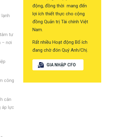
động, đồng thời mang đến
lợi ích thiết thực cho cộng
 lạnh
đồng Quản trị Tài chính Việt
Nam.
 tâm tư
Rất nhiều Hoạt động Bổ ích
 – nơi
đang chờ đón Quý Anh/Chị.
iệp
GIA NHẬP CFO
àm công
ch cân
 áp lực