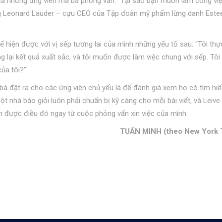
t cả những ứng viên mà bà phỏng vấn: “Tại sao bạn muốn làm công vi
ng Leonard Lauder – cựu CEO của Tập đoàn mỹ phẩm lừng danh Este
ể hiện được với vị sếp tương lai của mình những yếu tố sau: “Tôi thự
g lại kết quả xuất sắc, và tôi muốn được làm việc chung với sếp. Tôi
ủa tôi?”.
bà đặt ra cho các ứng viên chủ yếu là để đánh giá xem họ có tìm hiể
t nhà báo giỏi luôn phải chuẩn bị kỹ càng cho mỗi bài viết, và Leiv
n được điều đó ngay từ cuộc phỏng vấn xin việc của mình.
TUẤN MINH (theo New York 