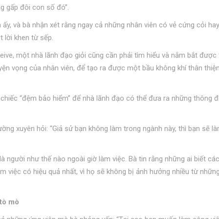
g gấp đôi con số đó”.
n ấy, và bà nhận xét rằng ngay cả những nhân viên có vẻ cứng cỏi hay
lời khen từ sếp.
eive, một nhà lãnh đạo giỏi cũng cần phải tìm hiểu và nắm bắt được
yện vọng của nhân viên, để tạo ra được một bầu không khí thân thiện
 chiếc “đệm bảo hiểm” để nhà lãnh đạo có thể đưa ra những thông đ
hường xuyên hỏi: “Giả sử bạn không làm trong ngành này, thì bạn sẽ l
à người như thế nào ngoài giờ làm việc. Bà tin rằng những ai biết cá
m việc có hiệu quả nhất, vì họ sẽ không bị ảnh hưởng nhiều từ những
 tò mò