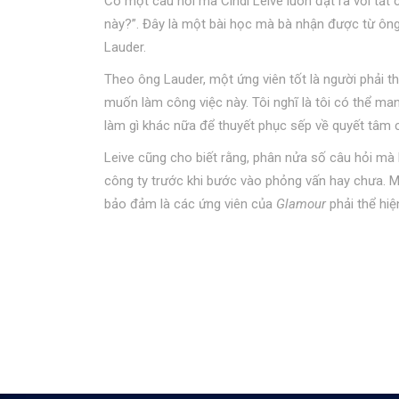
Có một câu hỏi mà Cindi Leive luôn đặt ra với tấ
này?”. Đây là một bài học mà bà nhận được từ ô
Lauder.
Theo ông Lauder, một ứng viên tốt là người phải th
muốn làm công việc này. Tôi nghĩ là tôi có thể man
làm gì khác nữa để thuyết phục sếp về quyết tâm c
Leive cũng cho biết rằng, phân nửa số câu hỏi mà 
công ty trước khi bước vào phỏng vấn hay chưa. Mộ
bảo đảm là các ứng viên của
Glamour
phải thể hiệ