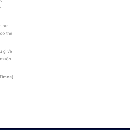
ệc
e
c sự
 có thể
u gì về
e muốn
Times)