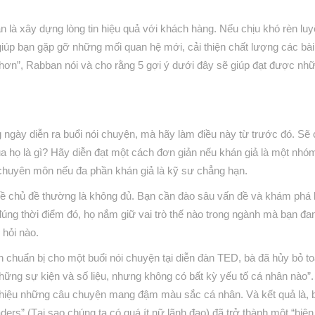
n là xây dựng lòng tin hiệu quả với khách hàng. Nếu chịu khó rèn luy
giúp bạn gặp gỡ những mối quan hệ mới, cải thiện chất lượng các bài
t hơn”, Rabban nói và cho rằng 5 gợi ý dưới đây sẽ giúp đạt được nhữ
 ngày diễn ra buổi nói chuyện, mà hãy làm điều này từ trước đó. Sẽ
 họ là gì? Hãy diễn đạt một cách đơn giản nếu khán giả là một nhó
 chuyên môn nếu đa phần khán giả là kỹ sư chẳng hạn.
về chủ đề thường là không đủ. Bạn cần đào sâu vấn đề và khám phá 
đúng thời điểm đó, họ nắm giữ vai trò thế nào trong ngành mà bạn đa
hỏi nào.
 chuẩn bị cho một buổi nói chuyện tại diễn đàn TED, bà đã hủy bỏ t
những sự kiện và số liệu, nhưng không có bất kỳ yếu tố cá nhân nào”
i thiệu những câu chuyện mang đậm màu sắc cá nhân. Và kết quả là, b
rs” (Tại sao chúng ta có quá ít nữ lãnh đạo) đã trở thành một “hiện