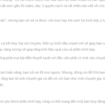
i đã xem gần 50 video, đọc 2 quyển sách và rất nhiều bài viết về chủ
hân”, nhưng bạn sẽ rút ra được vài mẹo hay khi xem họ trình bày ý 
 và kết thúc bài nói chuyện. Một sự khởi đầu mạnh mẽ sẽ giúp bạn 
 năng lượng sẽ giúp tăng tính hiệu quả của cả phần trình bày.
ông phải mọi bài diễn thuyết tuyệt vời đều cần phải có một câu chuyệ
.
ách bản năng, bạn sẽ xin lỗi mọi người. Nhưng, đừng xin lỗi! Khi bạ
rằng bạn là một chuyên gia và đối xử với bạn như một chuyên gia, t
ậy.
ời yêu thích phần trình bày cũng có thể mang đến một bản hợp đồng g