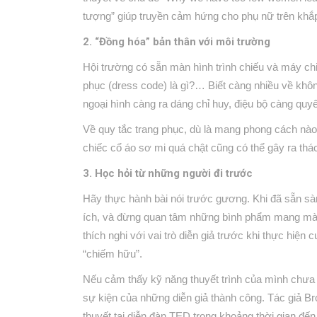
tượng” giúp truyền cảm hứng cho phụ nữ trên khắp 
2. “Đồng hóa” bản thân với môi trường
Hội trường có sẵn màn hình trình chiếu và máy ch
phục (dress code) là gì?… Biết càng nhiều về khôn
ngoại hình càng ra dáng chỉ huy, điệu bộ càng qu
Về quy tắc trang phục, dù là mang phong cách nào
chiếc cổ áo sơ mi quá chật cũng có thể gây ra thác
3. Học hỏi từ những người đi trước
Hãy thực hành bài nói trước gương. Khi đã sẵn s
ích, và đừng quan tâm những bình phẩm mang màu
thích nghi với vai trò diễn giả trước khi thực h
“chiếm hữu”.
Nếu cảm thấy kỹ năng thuyết trình của mình chưa t
sự kiện của những diễn giả thành công. Tác giả Br
thuyết tại diễn đàn TED trong khoảng thời gian đến