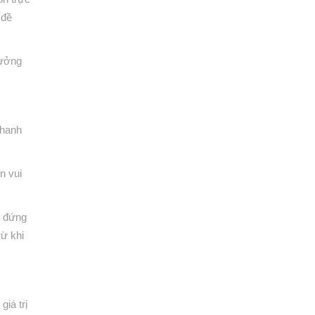
 đề
tưởng
nhanh
n vui
n đứng
rừ khi
iá trị