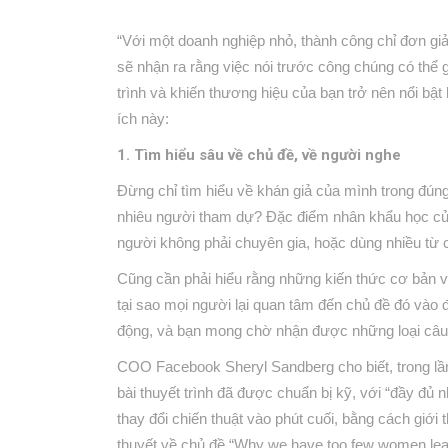
“Với một doanh nghiệp nhỏ, thành công chỉ đơn giả
sẽ nhận ra rằng việc nói trước công chúng có thể 
trình và khiến thương hiệu của bạn trở nên nổi bậ
ích này:
1. Tìm hiểu sâu về chủ đề, về người nghe
Đừng chỉ tìm hiểu về khán giả của mình trong đúng
nhiêu người tham dự? Đặc điểm nhân khẩu học của
người không phải chuyên gia, hoặc dùng nhiều từ
Cũng cần phải hiểu rằng những kiến thức cơ bản 
tại sao mọi người lại quan tâm đến chủ đề đó vào 
động, và bạn mong chờ nhận được những loại câu 
COO Facebook Sheryl Sandberg cho biết, trong lần
bài thuyết trình đã được chuẩn bị kỹ, với “đầy đủ 
thay đổi chiến thuật vào phút cuối, bằng cách giớ
thuyết về chủ đề “Why we have too few women leade