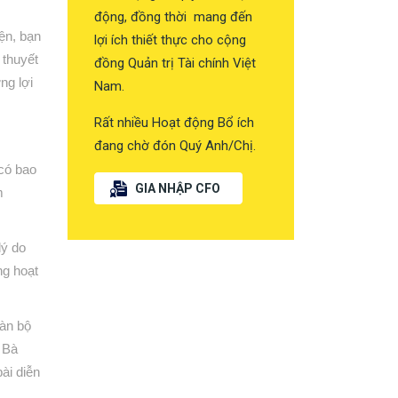
động, đồng thời mang đến
ện, bạn
lợi ích thiết thực cho cộng
 thuyết
đồng Quản trị Tài chính Việt
ng lợi
Nam.
Rất nhiều Hoạt động Bổ ích
đang chờ đón Quý Anh/Chị.
 có bao
GIA NHẬP CFO
m
lý do
ng hoạt
oàn bộ
. Bà
ài diễn