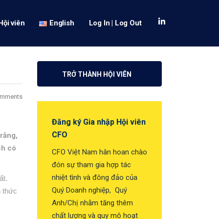
Hội viên
English
Log In | Log Out
TRỞ THÀNH HỘI VIÊN
omments
Đăng ký Gia nhập Hội viên
CFO
rằng,
ch có
CFO Việt Nam hân hoan chào
đón sự tham gia hợp tác
nhiệt tình và đông đảo của
ất.
Quý Doanh nghiệp, Quý
n thức
Anh/Chị nhằm tăng thêm
chất lượng và quy mô hoạt