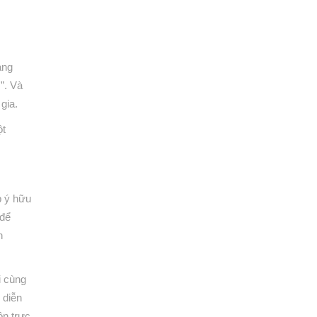
ang
”. Và
gia.
ột
p ý hữu
 để
n
i cùng
 diễn
ồn trực