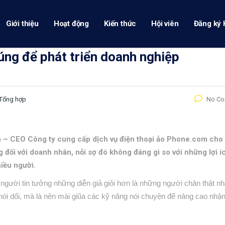
Giới thiệu
Hoạt động
Kiến thức
Hội viên
Đăng ký 
húng để phát triển doanh nghiệp
Tổng hợp
No C
n – CEO Công ty cung cấp dịch vụ điện thoại ảo Phone.com cho 
 đối với doanh nhân, nỗi sợ đó không đáng gì so với những lợi í
hiều người.
người tin tưởng những diễn giả giỏi hơn là những người chân thật nh
nói dối, mà là nên mài giũa các kỹ năng nói chuyện để nâng cao nhậ
.