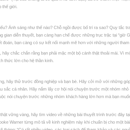
thế giới.
iếu? Ánh sáng như thế nào? Chỗ ngồi được bố trí ra sao? Quy tắc tr
g gian diễn thuyết, bạn càng hạn chế được những trục trặc tại “giờ G
yết đoán, bạn càng có sự kết nối mạnh mẽ hơn với những người tham 
, hãy chắc chắn rằng bạn phải mặc một bộ cánh thật thoải mái. Vì m
h thức lớn cho hệ thần kinh.
àng, hãy thử trước đồng nghiệp và bạn bè. Hãy cởi mở với những gó
 sắc cá nhân. Hãy nắm lấy cơ hội nói chuyện trước một nhóm nhỏ
iện cuộc nói chuyện trước những nhóm khách hàng lớn hơn mà bạn muố
hật vững vàng, hãy tìm video về những bài thuyết trình trước đây tạ
ooke Warner từng mô tả về kinh nghiệm này khi chuẩn bị cho một bài
 6 tháng: “Có rất nhiều video, các loại sách để tham khảo và các ngu