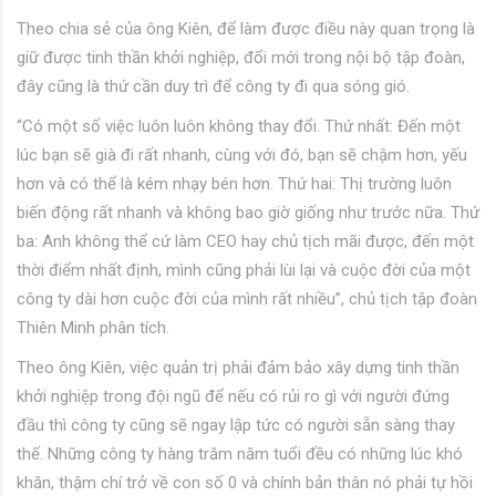
Theo chia sẻ của ông Kiên, để làm được điều này quan trọng là
giữ được tinh thần khởi nghiệp, đổi mới trong nội bộ tập đoàn,
đây cũng là thứ cần duy trì để công ty đi qua sóng gió.
“Có một số việc luôn luôn không thay đổi. Thứ nhất: Đến một
lúc bạn sẽ già đi rất nhanh, cùng với đó, bạn sẽ chậm hơn, yếu
hơn và có thể là kém nhạy bén hơn. Thứ hai: Thị trường luôn
biến động rất nhanh và không bao giờ giống như trước nữa. Thứ
ba: Anh không thể cứ làm CEO hay chủ tịch mãi được, đến một
thời điểm nhất định, mình cũng phải lùi lại và cuộc đời của một
công ty dài hơn cuộc đời của mình rất nhiều”, chủ tịch tập đoàn
Thiên Minh phân tích.
Theo ông Kiên, việc quản trị phải đảm bảo xây dựng tinh thần
khởi nghiệp trong đội ngũ để nếu có rủi ro gì với người đứng
đầu thì công ty cũng sẽ ngay lập tức có người sẵn sàng thay
thế. Những công ty hàng trăm năm tuổi đều có những lúc khó
khăn, thậm chí trở về con số 0 và chính bản thân nó phải tự hồi